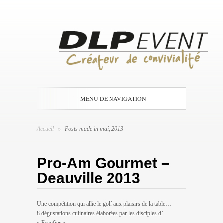
MENU DE NAVIGATION
Accueil
»
Posts made in mai, 2013
Pro-Am Gourmet –
Deauville 2013
Une compétition qui allie le golf aux plaisirs de la table…
8 dégustations culinaires élaborées par les disciples d’
« Escofier ».