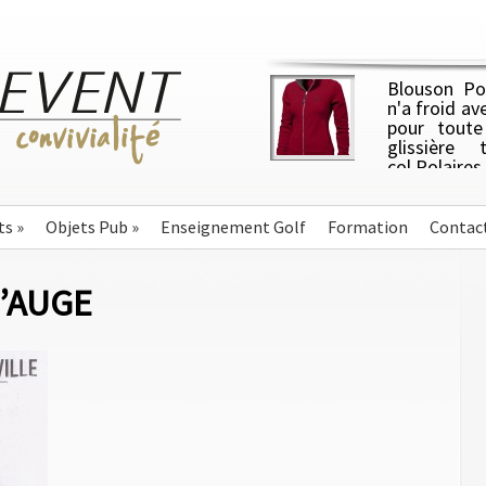
Blouson Pol
n'a froid av
pour toute
glissière 
col.Polair
ajustée. P
côtés brossés, 1 côté an
g/m².
ts
»
Objets Pub
»
Enseignement Golf
Formation
Contac
D’AUGE