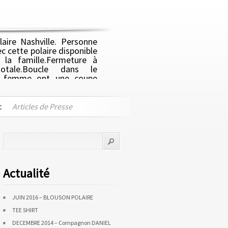
aire Nashville. Personne
ec cette polaire disponible
 la famille.Fermeture à
totale.Boucle dans le
es femme ont une coupe
olaire 100% Polyester. 2
ti bouloche. Poids : 280
t
Articles de Presse
Actualité
JUIN 2016 – BLOUSON POLAIRE
TEE SHIRT
DECEMBRE 2014 – Compagnon DANIEL