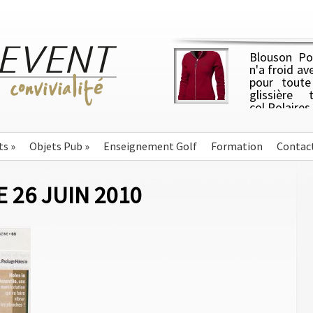
Blouson Pol
n'a froid av
pour toute
glissière 
col.Polair
ajustée. P
côtés brossés, 1 côté an
g/m².
ts
»
Objets Pub
»
Enseignement Golf
Formation
Contac
 26 JUIN 2010