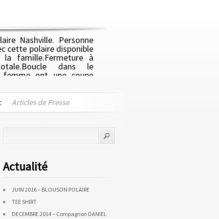
aire Nashville. Personne
ec cette polaire disponible
 la famille.Fermeture à
totale.Boucle dans le
es femme ont une coupe
olaire 100% Polyester. 2
ti bouloche. Poids : 280
t
Articles de Presse
Actualité
JUIN 2016 – BLOUSON POLAIRE
TEE SHIRT
DECEMBRE 2014 – Compagnon DANIEL